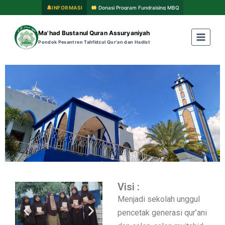
INFORMASI
Donasi Program Fundraising MBQ
Ma'had Bustanul Quran Assuryaniyah
Pondok Pesantren Tahfidzul Qur'an dan Hadist
Visi :
Menjadi sekolah unggul
pencetak generasi qur’ani