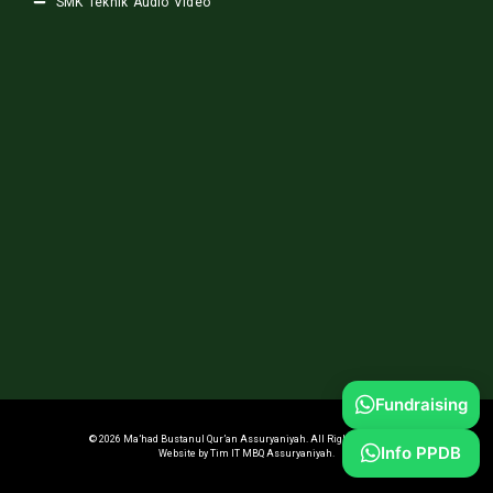
SMK Teknik Audio Video
Fundraising
© 2026 Ma’had Bustanul Qur’an Assuryaniyah. All Rights Reserved.
Info PPDB
Website by Tim IT MBQ Assuryaniyah.