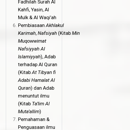
Fadhilah Surah Al
Kahfi, Yasin, Al
Mulk & Al Waqi’ah
Pembiasaan
Akhlakul
Karimah
,
Nafsiyah
(Kitab
Min
Muqowwimat
Nafsiyyah Al
Islamiyyah
), Adab
terhadap Al Quran
(Kitab
At Tibyan fi
Adabi Hamalat Al
Quran
) dan Adab
menuntut ilmu
(Kitab
Ta’lim Al
Muta’allim
)
Pemahaman &
Penguasaan ilmu