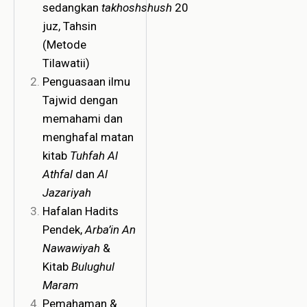
sedangkan
takhoshshush
20
juz, Tahsin
(Metode
Tilawatii)
Penguasaan ilmu
Tajwid dengan
memahami dan
menghafal matan
kitab
Tuhfah Al
Athfal
dan
Al
Jazariyah
Hafalan Hadits
Pendek,
Arba’in An
Nawawiyah
&
Kitab
Bulughul
Maram
Pemahaman &