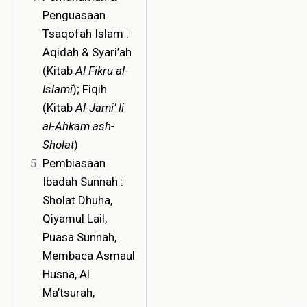
Penguasaan
Tsaqofah Islam :
Aqidah & Syari’ah
(Kitab
Al Fikru al-
Islami
); Fiqih
(Kitab
Al-Jami’ li
al-Ahkam ash-
Sholat
)
Pembiasaan
Ibadah Sunnah :
Sholat Dhuha,
Qiyamul Lail,
Puasa Sunnah,
Membaca Asmaul
Husna, Al
Ma’tsurah,