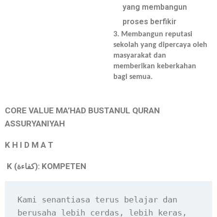
yang membangun
proses berfikir
3. Membangun reputasi
sekolah yang dipercaya oleh
masyarakat dan
memberikan keberkahan
bagi semua.
CORE VALUE MA’HAD BUSTANUL QURAN
ASSURYANIYAH
K H I D M A T
K (
): KOMPETEN
كفاءة
Kami senantiasa terus belajar dan 
berusaha lebih cerdas, lebih keras, 