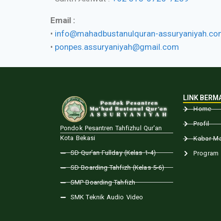
Email :
•
info@mahadbustanulquran-assuryaniyah.c
•
ponpes.assuryaniyah@gmail.com
LINK BERM
Home
Profil
Pondok Pesantren Tahfizhul Qur'an
Kota Bekasi
Kabar M
SD Qur'an Fullday (Kelas 1-4)
Program
SD Boarding Tahfizh (Kelas 5-6)
SMP Boarding Tahfizh
SMK Teknik Audio Video