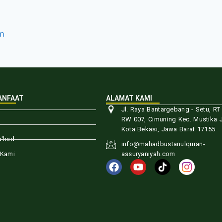
om
ANFAAT
ALAMAT KAMI
Jl. Raya Bantargebang - Setu, RT
RW 007, Cimuning Kec. Mustika J
Kota Bekasi, Jawa Barat 17155
a'had
info@mahadbustanulquran-
 Kami
assuryaniyah.com