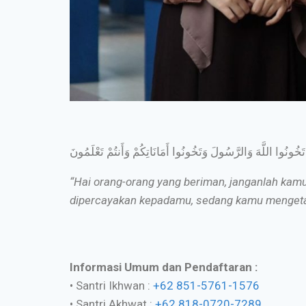
َا تَخُونُوا اللَّهَ وَالرَّسُولَ وَتَخُونُوا أَمَانَاتِكُمْ وَأَنتُمْ تَعْلَمُونَ
“Hai orang-orang yang beriman, janganlah ka
dipercayakan kepadamu, sedang kamu mengeta
Informasi Umum dan Pendaftaran :
• Santri Ikhwan :
+62 851-5761-1576
• Santri Akhwat :
+62 818-0720-7289