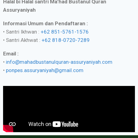
Halal bi Halal santri Ma’had Bustanul Quran
Assuryaniyah
Informasi Umum dan Pendaftaran :
• Santri Ikhwan :
+62 851-5761-1576
• Santri Akhwat :
+62 818-0720-7289
Email :
•
info@mahadbustanulquran-assuryaniyah.com
•
ponpes.assuryaniyah@gmail.com